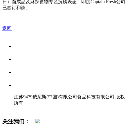
日）卤成品及麻辣食物专区沉磅表态！印度Captain Fresh公司
已签订和谈。
返回
关于我们
食品安全资讯
食品安全知识
联系我们
江苏9479威尼斯(中国)有限公司食品科技有限公司 版权
所有
·
网站地图
关注我们：