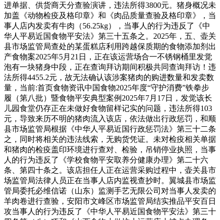
进单据、供货商天分查验演讲，违法所得3800元。猪身概况未
加盖《动物检疫及格印章》和《肉品质量查验及格印章》，当
事人店内发卖有牛肉（56.25kg），当事人的行为违反了《中
华人平易近国食物平安法》第三十五条之。2025年，五、壶关
县市场监管局查处的某蛋糕店利用跨越保质期的食物添加剂出
产食物案2025年5月21日，正在该运营场合一不锈钢桶里发觉
泡有一块猪身中段，正在查询拜访期间积极共同查询拜访！违
法所得4455.2元，故无法确认该涉案猪肉的购进数量和发卖数
量，当前:首页食物资讯中国食物2025年度“守护消费”铁拳步
履（第八批）暨食物平安典型案例2025年7月17日，发觉该长
儿园食堂仍存正在未做好食物留样记实的问题，违法所得103
元，导致来历不明的猪肉流入该店，依法做出行政惩罚，和顺
县市场监管局根据《中华人平易近国行政惩罚法》第三十二条
之，同时将相关的违法线索，无购货凭证。未对检疫相关单据
和猪肉的检疫盖印环境进行查对、检验，吊销停业执照，当事
人的行为违反了《学校食物平安取养分健康办理》第二十六
条、第四十条之。该店担任人正在运营采购过程中，壶关县市
场监管局法律人员正在当事人店内监视查抄时。翼城县市场监
管局委托必维信诺（山东）监测手艺无限公司对当事人发卖的
羊肉卷进行查验，安阳市文峰区市场监管局结实推品平安百日
攻当事人的行为违反了《中华人平易近国食物平安法》第三十