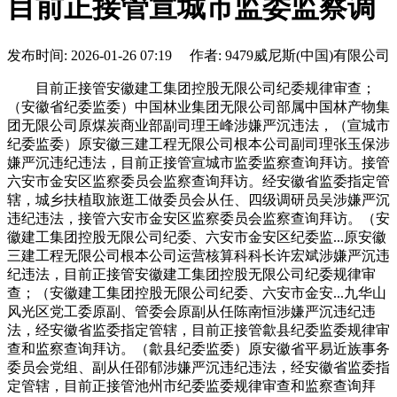
目前正接管宣城市监委监察调
发布时间: 2026-01-26 07:19 作者: 9479威尼斯(中国)有限公司
目前正接管安徽建工集团控股无限公司纪委规律审查；
（安徽省纪委监委）中国林业集团无限公司部属中国林产物集
团无限公司原煤炭商业部副司理王峰涉嫌严沉违法，（宣城市
纪委监委）原安徽三建工程无限公司根本公司副司理张玉保涉
嫌严沉违纪违法，目前正接管宣城市监委监察查询拜访。接管
六安市金安区监察委员会监察查询拜访。经安徽省监委指定管
辖，城乡扶植取旅逛工做委员会从任、四级调研员吴涉嫌严沉
违纪违法，接管六安市金安区监察委员会监察查询拜访。（安
徽建工集团控股无限公司纪委、六安市金安区纪委监...原安徽
三建工程无限公司根本公司运营核算科科长许宏斌涉嫌严沉违
纪违法，目前正接管安徽建工集团控股无限公司纪委规律审
查；（安徽建工集团控股无限公司纪委、六安市金安...九华山
风光区党工委原副、管委会原副从任陈南恒涉嫌严沉违纪违
法，经安徽省监委指定管辖，目前正接管歙县纪委监委规律审
查和监察查询拜访。（歙县纪委监委）原安徽省平易近族事务
委员会党组、副从任邵郁涉嫌严沉违纪违法，经安徽省监委指
定管辖，目前正接管池州市纪委监委规律审查和监察查询拜