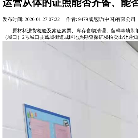
运营从体的证照能否齐备、能
发布时间: 2026-01-27 07:22 作者: 9479威尼斯(中国)有限公司
原材料进货检验及索证索票、库存食物清理、留样等轨制能否落
（城口）2号城口县葛城街道城区地热勘查探矿权拍卖出让通知布