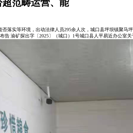
否超范畴运营、能
实等环境，出动法律人员295余人次，城口县坪坝镇聚马坪制灰
告 渝矿探出字〔2025〕（城口）1号城口县人平易近办公室关