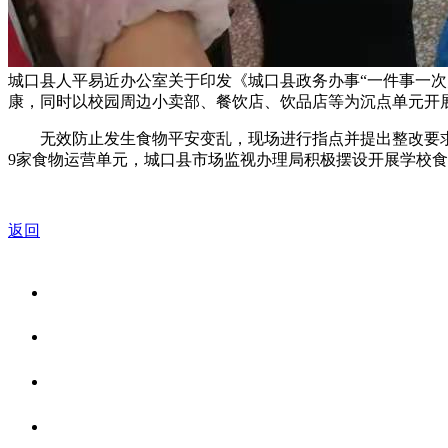
城口县人平易近办公室关于印发《城口县政务办事“一件事一次
康，同时以校园周边小卖部、餐饮店、饮品店等为沉点单元开
无效防止发生食物平安变乱，现场进行指点并提出整改要求，
9家食物运营单元，城口县市场监视办理局积极摆设开展学校
返回
关于我们
食品安全资讯
食品安全知识
联系我们