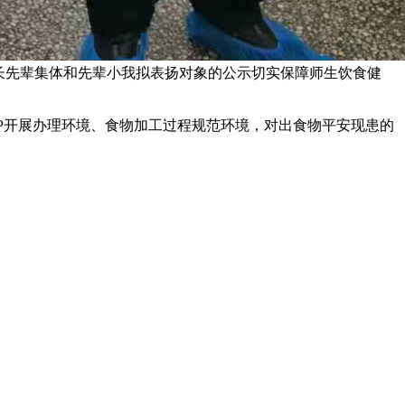
成长先辈集体和先辈小我拟表扬对象的公示切实保障师生饮食健
P开展办理环境、食物加工过程规范环境，对出食物平安现患的