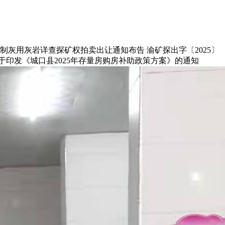
用灰岩详查探矿权拍卖出让通知布告 渝矿探出字〔2025〕
于印发《城口县2025年存量房购房补助政策方案》的通知