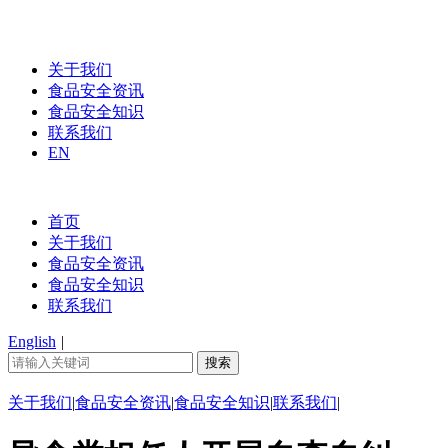
关于我们
食品安全资讯
食品安全知识
联系我们
EN
首页
关于我们
食品安全资讯
食品安全知识
联系我们
English
|
关于我们
|
食品安全资讯
|
食品安全知识
|
联系我们
|