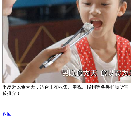
平易近以食为天，适合正在收集、电视、报刊等各类和场所宣
传推介！
返回