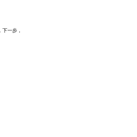
，下一步，