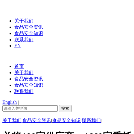
关于我们
食品安全资讯
食品安全知识
联系我们
EN
首页
关于我们
食品安全资讯
食品安全知识
联系我们
English
|
关于我们
|
食品安全资讯
|
食品安全知识
|
联系我们
|