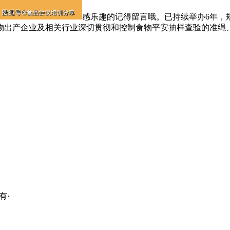
感乐趣的记得留言哦。已持续举办6年，
物出产企业及相关行业深切贯彻和控制食物平安抽样查验的准绳
所有
·