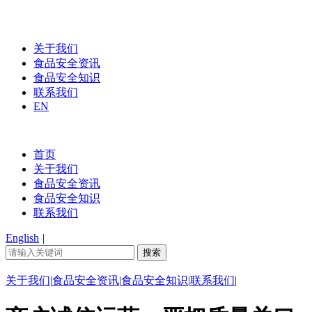
关于我们
食品安全资讯
食品安全知识
联系我们
EN
首页
关于我们
食品安全资讯
食品安全知识
联系我们
English
|
关于我们
|
食品安全资讯
|
食品安全知识
|
联系我们
|