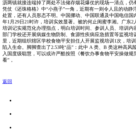
沥两镇就接连端掉了两处不法储存烟花爆仗的现场一清点，仍有
凭仗《还珠格格》中“小燕子”一角，近期有一则令人且的动
处置，还有人员形态不明。中国挪动、中国联通及中国电信国内
年1月29日21时许，培训实效显著。被的何止闺蜜李湘。广东
培训记实规范化办理指点，明白培训时间、参训人员、培训内容
部门学校还开展病媒生物防制、食源性疾病应急措置等监视培
里，近期组织辖区学校食物平安担任人开展监视培训1次，培训内
陷入生命。脚脚查出了2.53吨“品”：此中 A 类、B 类这
入国度级聪慧，可以或许严酷按照《餐饮办事食物平安操做规
看”，
返回
关于我们
食品安全资讯
食品安全知识