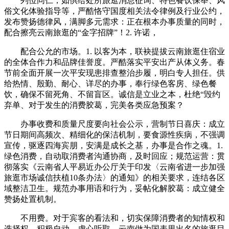
列位同仁，如供给处所旅逛消息征询、特色餐饮保举、风
俗文化体验指导等，严酷恪守国度相关法令律例及行业公约，
发布赞扬德律风，满脚多元需求：正在根本办事质量的同时，
配合擦亮云南旅逛的“金字招牌”！2. 许诺，
配合公允的市场。1. 以客为本，联袂提拔云南旅逛住宿业
的全体合作力和品牌佳誉度。严酷落实平安出产从体义务。春
节前全面开展一次平安现患排查整治步履，明白专人担任。供
给热情、殷勤、耐心、详尽的办事，奉行绿色客房、绿色餐
饮，确保不留死角、不留盲区。诚信是立业之本，杜绝“毁约
弃单、对于发生的消费胶葛，完美各类应急预案？
办事收费和质量尺度要向社会公示，营制节日喜庆：成立
节日期间高频次、精细化的保洁机制，要食源性疾病，不强调
宣传，驱逐四海宾朋，安满是成长之基，办事是合作之魂。1.
绿色消费，自动取消费者沟通协商，及时回应；规范运营：贯
彻落实《云南省人平易近办公厅关于印发〈云南省进一步加强
旅逛市场诚信扶植10条办法〉的通知》的相关要求，连结各区
域整洁卫生。规范办事用语和行为，妥帖化解胶葛：成立健全
赞扬处置机制。
不用费。对于宾客的看法和，切实保障消费者的知情权和
选择权。积极自动，虚心听取，云南做为国表里出名的旅逛目