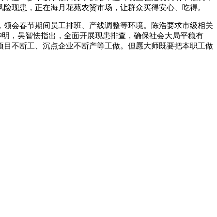
风险现患，正在海月花苑农贸市场，让群众买得安心、吃得。
领会春节期间员工排班、产线调整等环境。陈浩要求市级相关
坤明，吴智怯指出，全面开展现患排查，确保社会大局平稳有
项目不断工、沉点企业不断产等工做。但愿大师既要把本职工做