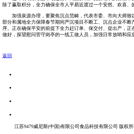
除了赢取积分，全力确保全市人平易近渡过一个安然、欢喜、
加强泉源办理，要聚焦沉点范畴，代表市委、市向大师致以
部分和属地全力保障春节期间严沉项目不断工、沉点企业不断产
序。正在确保平安的前提下全力赶订单、保交付、促出产，正
做好，探望慰问苦守岗亭的一线工做人员，加强日常放哨和应
返回
关于我们
食品安全资讯
食品安全知识
联系我们
江苏9479威尼斯(中国)有限公司食品科技有限公司 版权
网站地图