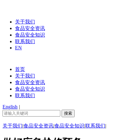
关于我们
食品安全资讯
食品安全知识
联系我们
EN
首页
关于我们
食品安全资讯
食品安全知识
联系我们
English
|
关于我们
|
食品安全资讯
|
食品安全知识
|
联系我们
|