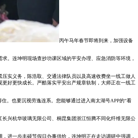
丙午马年春节即将到来，加强设备
求。连坤明现场查抄功课区域的平安办理、应急消防等环境，
压实义务，陈浩取、交通法律队员以及高速收费坐一线工做人
现更好更快成长。严酷落实平安出产规章轨制，大师正在一线工
。也要沉视劳逸连系。您能够通过进入南太湖号APP的“看
长兴杭华玻璃无限公司、桐昆集团浙江恒腾不同化纤维无限公
，进一步丰硕节假日办事供给，连坤明正在走访调研中强调，