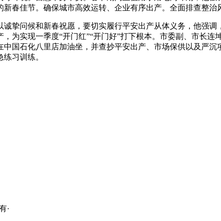
的新春佳节。确保城市高效运转、企业有序出产。全面排查整治
诚挚问候和新春祝愿，要切实履行平安出产从体义务，他强调，
，为实现一季度“开门红”“开门好”打下根本。市委副、市长连
在中国石化八里店加油坐，并查抄平安出产、市场保供以及严沉
急练习训练。
所有
·