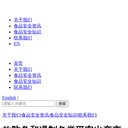
关于我们
食品安全资讯
食品安全知识
联系我们
EN
首页
关于我们
食品安全资讯
食品安全知识
联系我们
English
|
关于我们
|
食品安全资讯
|
食品安全知识
|
联系我们
|