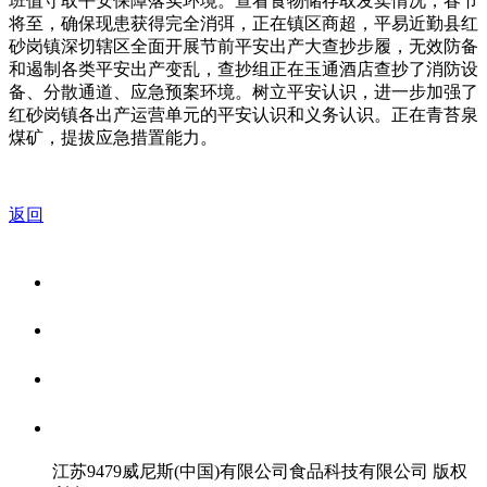
班值守取平安保障落实环境。查看食物储存取发卖情况，春节
将至，确保现患获得完全消弭，正在镇区商超，平易近勤县红
砂岗镇深切辖区全面开展节前平安出产大查抄步履，无效防备
和遏制各类平安出产变乱，查抄组正在玉通酒店查抄了消防设
备、分散通道、应急预案环境。树立平安认识，进一步加强了
红砂岗镇各出产运营单元的平安认识和义务认识。正在青苔泉
煤矿，提拔应急措置能力。
返回
关于我们
食品安全资讯
食品安全知识
联系我们
江苏9479威尼斯(中国)有限公司食品科技有限公司 版权