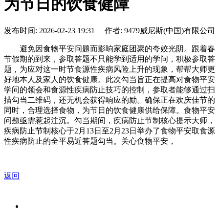
为节日的饮食健障
发布时间: 2026-02-23 19:31 作者: 9479威尼斯(中国)有限公司
避免因食物平安问题而影响家庭团聚的夸姣光阴。跟着春
节假期的到来，参取答题不只能学到适用的学问，积极参取答
题，为应对这一时节食源性疾病风险上升的现象，帮帮大师更
好地本人及家人的饮食健康。此次勾当旨正在提高对食物平安
学问的领会和食源性疾病防止技巧的控制，参取者能够通过扫
描勾当二维码，还无机会获得响应的励。确保正在欢庆佳节的
同时，合理选择食物，为节日的饮食健康供给保障。食物平安
问题亟需惹起注沉。勾当期间，疾病防止节制核心提示大师，
疾病防止节制核心于2月13日至2月23日举办了食物平安取食源
性疾病防止的全平易近答题勾当。关心食物平安，
返回
关于我们