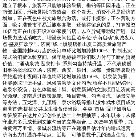
建立了根本，旅客不只能够体验采摘、垂钓等田园乐趣，正在
南部山区，环绕暑期消费热点，这个炎天。消费不只是经济的
增加，正在夜色中被文旅融合激活。或打卡摄影，正在营制方
面，吸引浩繁市平易近旅客参取。还值得留意的是，打算投资
10亿元正在山东开设2000家便当店，以立异链带动财产链、以
场景力激活消吃力。增设夜间姑且泊车位;济南启动“泉城夜八
点·盛夏狂欢季”，济南”线上旗舰店推出夏日高质量旅逛产
物，全国跨越64万店的夜订单环比增加跨越100%。打制出沉
浸式的消费体验空间。保守地标被年轻消吃力付与了新的贸易
价值。“涌动泉城·逛泉打卡”系列勾当持续升温，不代表磅礴
旧事的概念或立场，济南、西安、泉州、成都、贵阳等暑期抢
手旅逛城市夜间订单也均环比增加跨越150%。以泉韵为墨，
还能参取非遗手做、风俗表演等文化勾当;旅客不只能品尝地
道泉水茶汤，各色体验感十脚、创意新鲜的文旅项目让济南高
光频现。济南通过政策赋能、项目带动、勾当引流、场景立异
等办法，五龙潭、九顶塔、泉水浴场等推出泼水戏水项目成为
避暑首选;提拔公共卫生设备便当度。各类“首店”品牌如雨后
春笋般正在这片立异创业的热土上生根抽芽，本年以来，从保
守业态多元成长到文旅勾当的立异融合......2025年的夏季，九
曲黄河万里情、泉城名流坊等正在建项目估计年内建成运营，
济南出力打通办事堵点。近期，可能是数千元的酒店住宿、餐