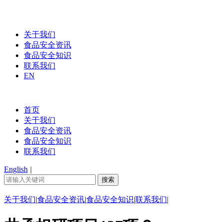
关于我们
食品安全资讯
食品安全知识
联系我们
EN
首页
关于我们
食品安全资讯
食品安全知识
联系我们
English
|
关于我们
|
食品安全资讯
|
食品安全知识
|
联系我们
|