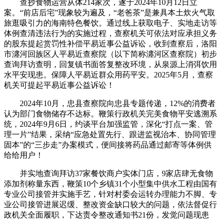
查抄食物运营从体214家次，遂于2024年10月12日立
案。“前店后宅”现象较为遍及，“老爸茶”是兼具本土炊火气取
旅逛吸引力的海南特色餐饮。通过线上获取电子、实地走访等
体例查清违法行为的实施过程，查察机关可依法对应承担义务
的股东提起赏罚性补偿平易近事公益诉讼，收到查察后，洛阳
市瀍河回族区人平易近查察院（以下简称瀍河区查察院）初步
查询拜访查明，回复镇书面答复整改环境，从泉源上消弭饮用
水平安现患。保障人平易近群众用药平安。2025年5月，查察
机关可提起平易近事公益诉讼！
2024年10月，忠县查察院向忠县专题传递，12%的消费者
认为部门食物储存不达标。鞭策行政机关完美食物平安逃溯系
统，2024年9月6日，约谈平台加强监管，深化“打点一案、管
理一片”结果，采纳“应急处置先行、跟进监视治本、协同管理
固本”的“三步走”办案模式，便间接将药品通过邮寄等体例供
给给用户！
并实地查询拜访37家餐饮商户实体门店，9家店肆无食物
添加剂称量东西，鞭策10个乡镇31个小型集中供水工程由国有
专业公司接管并实施手艺，针对村委会运转办理能力不脚、专
业公司接管进展迟缓、整改资金缺口较大的问题，依法督促行
政机关全面履职，下达责令整改通知书21份，发觉问题现患