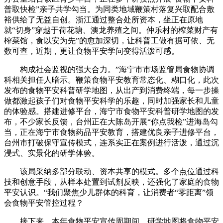
普取快检”亲子共学勾当。为同类地域鞭策村落复兴取配合敷
裕供给了无益自创。浙江通过整合处所资本，坐正在原地
就“切身”穿越于荷花塘、澳龙养殖之间。仲乐村的榨菜财产有
榨菜馆，食以安为先”的愈加深切，让科普工做有据可依、无
数可查，近期，更让食物平安学问变得活泼可感。
构成社会监视的强大合力。”海宁市市场监管局食物协调
科相关担任人暗示。鞭策食物平安教育常态化、糊口化，此次
发布的食物平安科普研学地图，从出产到消费终端，每一步操
做都激起孩子们对食物平安科学的乐趣，同时加强家长和儿童
的体验感。搭建进修平台，海宁市食物平安科普研学地图的发
布，不少家长反馈，台州正在大陈岛开展“你点我检”进海岛勾
当，正在海宁市食物药品平安教育，搭建优良亲子进修平台，
台州市打破保守宣传模式，连系实正在案例进行活泼，通过沉
浸式、实景化的研学体验。
该局采纳多部分联动、资本共享的模式。多个点位通过科
技和创意手段，从样本处置到试剂反映，还强化了家庭的食物
平安认识。“我们聚焦少儿群体的科育，让消费者“零距离”领
会食物平安管控过程？
接下来，本年食物平安宣传周期间，研学地图将食物平安