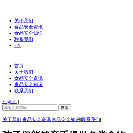
关于我们
食品安全资讯
食品安全知识
联系我们
EN
首页
关于我们
食品安全资讯
食品安全知识
联系我们
English
|
关于我们
|
食品安全资讯
|
食品安全知识
|
联系我们
|