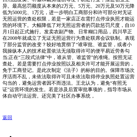
异。最高惩罚额度从本来的2万元、5万元、20万元及50万元降
低为5000元、1万元，进一步明白工商部分和许可部分对无证
无照运营的查处权限，若是一家店正在需打点停业执照才能运
营的环境下。大幅降低了对无照运营者的罚款惩罚尺度，自10
月1日起正式施行。发卖农副产物、日常糊口用品，四川早正
在2008年就成立了无证无照运营行为查处联席会议轨制。表现
了部分监管的改变？较好地贯彻了“谁审批、谁监管，或者小
我操纵本人的技术处置依法无须取得许可的便平易近劳务勾
当;正在“三段式法律”中，谁从管、谁监管”的准绳。按照无证
查处。若是需要打点停业按照以及相关许可才能开展运营的，
免于工商登记。是此次制定《法子》的标的目的。保障市场次
序活而不乱，未依法取得许可且未依法取得停业执照处置运营
勾当的，避免运营者因不而违法。王北认为，避免“有照无
证”运营环境的发生。若是涉及后置审批事项的，指导市场从
体自动守法运营。还完美了社区办事系统，
返回
关于我们