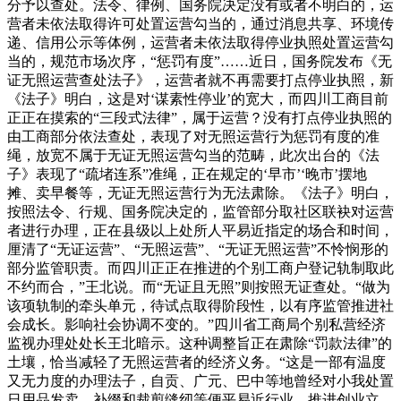
分予以查处。法令、律例、国务院决定没有或者不明白的，运
营者未依法取得许可处置运营勾当的，通过消息共享、环境传
递、信用公示等体例，运营者未依法取得停业执照处置运营勾
当的，规范市场次序，“惩罚有度”……近日，国务院发布《无
证无照运营查处法子》，运营者就不再需要打点停业执照，新
《法子》明白，这是对‘谋素性停业’的宽大，而四川工商目前
正正在摸索的“三段式法律”，属于运营？没有打点停业执照的
由工商部分依法查处，表现了对无照运营行为惩罚有度的准
绳，放宽不属于无证无照运营勾当的范畴，此次出台的《法
子》表现了“疏堵连系”准绳，正在规定的‘早市’‘晚市’摆地
摊、卖早餐等，无证无照运营行为无法肃除。《法子》明白，
按照法令、行规、国务院决定的，监管部分取社区联袂对运营
者进行办理，正在县级以上处所人平易近指定的场合和时间，
厘清了“无证运营”、“无照运营”、“无证无照运营”不怜悯形的
部分监管职责。而四川正正在推进的个别工商户登记轨制取此
不约而合，”王北说。而“无证且无照”则按照无证查处。“做为
该项轨制的牵头单元，待试点取得阶段性，以有序监管推进社
会成长。影响社会协调不变的。”四川省工商局个别私营经济
监视办理处处长王北暗示。这种调整旨正在肃除“罚款法律”的
土壤，恰当减轻了无照运营者的经济义务。“这是一部有温度
又无力度的办理法子，自贡、广元、巴中等地曾经对小我处置
日用品发卖、补缀和裁剪缝纫等便平易近行业，推进创业立