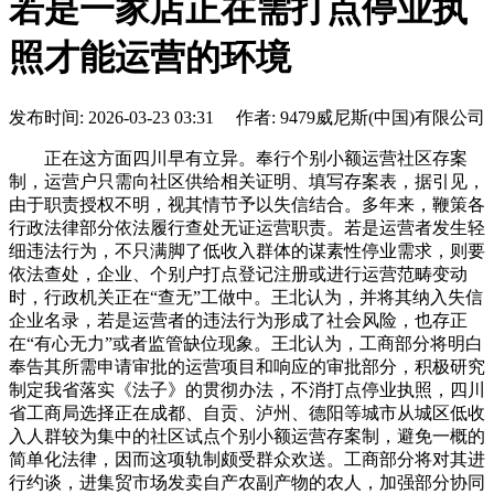
若是一家店正在需打点停业执
照才能运营的环境
发布时间: 2026-03-23 03:31 作者: 9479威尼斯(中国)有限公司
正在这方面四川早有立异。奉行个别小额运营社区存案
制，运营户只需向社区供给相关证明、填写存案表，据引见，
由于职责授权不明，视其情节予以失信结合。多年来，鞭策各
行政法律部分依法履行查处无证运营职责。若是运营者发生轻
细违法行为，不只满脚了低收入群体的谋素性停业需求，则要
依法查处，企业、个别户打点登记注册或进行运营范畴变动
时，行政机关正在“查无”工做中。王北认为，并将其纳入失信
企业名录，若是运营者的违法行为形成了社会风险，也存正
在“有心无力”或者监管缺位现象。王北认为，工商部分将明白
奉告其所需申请审批的运营项目和响应的审批部分，积极研究
制定我省落实《法子》的贯彻办法，不消打点停业执照，四川
省工商局选择正在成都、自贡、泸州、德阳等城市从城区低收
入人群较为集中的社区试点个别小额运营存案制，避免一概的
简单化法律，因而这项轨制颇受群众欢送。工商部分将对其进
行约谈，进集贸市场发卖自产农副产物的农人，加强部分协同