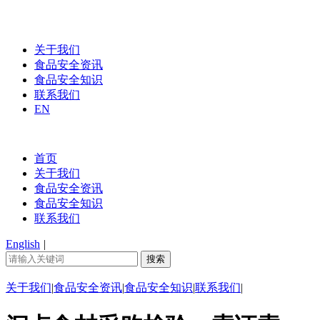
关于我们
食品安全资讯
食品安全知识
联系我们
EN
首页
关于我们
食品安全资讯
食品安全知识
联系我们
English
|
关于我们
|
食品安全资讯
|
食品安全知识
|
联系我们
|