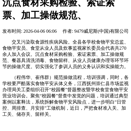
沉点食材采购检验、索证索
票、加工操做规范、
发布时间: 2026-04-06 06:06 作者: 9479威尼斯(中国)有限公司
交叉污染取食源性疾病风险。全县各学校食物平安总监、
食物平安员、食堂从业人员及炊事监视家长委员会代表共270
余人加入会议。沉点食材采购检验、索证索票、加工操做规
范、餐器具清洗消毒、食物留样、从业人员健康办理等环节环
节的操做尺度。切实强化了参训人员的义务认识和实操能力。
（程伟华、崔伟群）规范操做流程，培训强调，同时，各
学校要严酷落实食物平安从体义务，江西抚州崇仁县市场监视
办理局关工委组织召开“校园餐”督题整改暨学校食堂食物平安
营业培训会。聚焦“校园餐”督查中发觉的问题，培训通过典型
案例以案释法，系统拆解食物平安风险点，进一步明白“日管
控、周排查、月安排”工做机制，近日，严把食材准入关、加
工关、储存关、留样关。