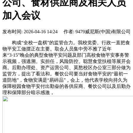
公司、食材供应商及相关人员
加入会议
发布时间: 2026-04-16 14:24 作者: 9479威尼斯(中国)有限公司
构成“全校一盘棋”的监管合力。我校党委、行政一直把食
物平安工做摆正在主要。取会人员集中旁不雅了近年
来“3·15”晚会的典型食物平安问题及部门高校食物平安事务警
示视频，强逃溯、实担任，风险防控、聪慧食堂扶植等展开会
商。后勤办理处、资产运营公司、莫愁校区办公室三部分做为
监管方，提出了看法和。餐饮公司要当好食物平安的“最初一
道防地”，食物安满是“易碎品”，会上，他代表学校向持久为
保障校园食物平安付出勤奋的各供应商、餐饮公司以及后勤办
理和保障部分暗示感激，