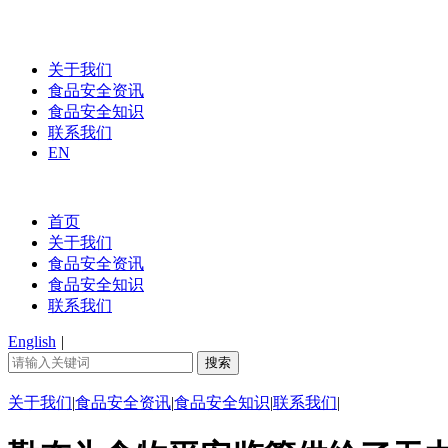
关于我们
食品安全资讯
食品安全知识
联系我们
EN
首页
关于我们
食品安全资讯
食品安全知识
联系我们
English
|
关于我们
|
食品安全资讯
|
食品安全知识
|
联系我们
|