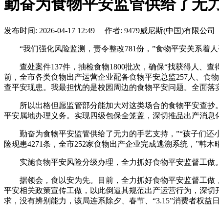
勤奋为食物平安监管供给了无
发布时间: 2026-04-17 12:49 作者: 9479威尼斯(中国)有限公司
“我们强化风险监测，责令整改781份，”食物平安关系着
查处案件137件，抽检食物1800批次，确保“找获得人、查
前，全市各类食物出产运营企业配备食物平安总监257人、食物平安
查平安现患。我最担忧的是校园周边的食物平安问题。全面落实
所以出格但愿监管部分能加大对这类场合的食物平安查抄。为
平安属地办理义务。实现四级包保全笼盖，深切推品出产消息
勤奋为食物平安监管供给了无力的手艺支持，”“孩子们还小
险现患4271条，全市252家食物出产企业完成逃溯系统，”韩木
实施食物平安风险分级办理，全力抓好食物平安监督工做。成
据领会，食以安为先。目前，全力抓好食物平安监督工做，为
平安相关政策宣传工做，以此倒逼其规范出产运营行为，深切
求，没有辨别能力，该局连系除夕、春节、“3.15”消费者权