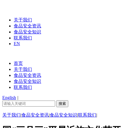
关于我们
食品安全资讯
食品安全知识
联系我们
EN
首页
关于我们
食品安全资讯
食品安全知识
联系我们
English
|
关于我们
|
食品安全资讯
|
食品安全知识
|
联系我们
|