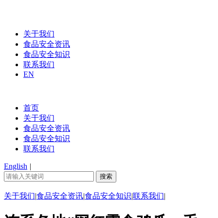
关于我们
食品安全资讯
食品安全知识
联系我们
EN
首页
关于我们
食品安全资讯
食品安全知识
联系我们
English
|
关于我们
|
食品安全资讯
|
食品安全知识
|
联系我们
|