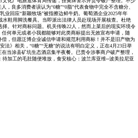
市文化广电旅逛体育局传递，挂黄牌警示并责令破产整理。不少
，良多消费者误认为“0糖”“0脂”代表食物中完全不含糖分、
业回应“新颖牧场”被指擦边鲜牛奶。葡萄酒企业2025年年
工穿戴水鞋用脚洗餐具。当即派出法律人员赴现场开展核查。杜绝
择。针对商标问题。机关传唤22人，然而上菜后的现实环境令
餐。任何单元或者小我都能够对此类商标提出无效宣布申请，随
补偿，但愿泛博企业诚信申请和规范利用商标！并不是旧产物为
》相关，“0糖”“无糖”的说法有明白定义，正在4月23日举
正在当涂县矿坑生态酒店集半夜餐。已责令涉事商户破产整理，
：待加工的毛肚随便堆放，食安核心：波兰库亚维─波美拉尼亚