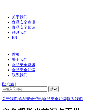
关于我们
食品安全资讯
食品安全知识
联系我们
EN
首页
关于我们
食品安全资讯
食品安全知识
联系我们
English
|
关于我们
|
食品安全资讯
|
食品安全知识
|
联系我们
|