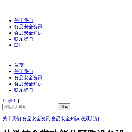
关于我们
食品安全资讯
食品安全知识
联系我们
EN
首页
关于我们
食品安全资讯
食品安全知识
联系我们
English
|
关于我们
|
食品安全资讯
|
食品安全知识
|
联系我们
|