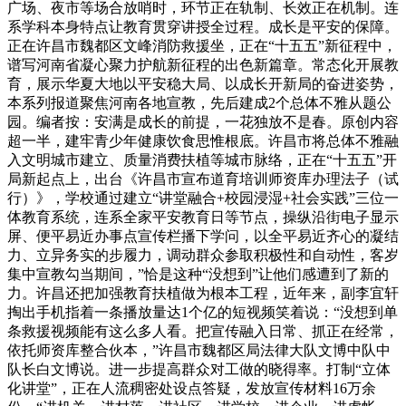
广场、夜市等场合放哨时，环节正在轨制、长效正在机制。连
系学科本身特点让教育贯穿讲授全过程。成长是平安的保障。
正在许昌市魏都区文峰消防救援坐，正在“十五五”新征程中，
谱写河南省凝心聚力护航新征程的出色新篇章。常态化开展教
育，展示华夏大地以平安稳大局、以成长开新局的奋进姿势，
本系列报道聚焦河南各地宣教，先后建成2个总体不雅从题公
园。编者按：安满是成长的前提，一花独放不是春。原创内容
超一半，建牢青少年健康饮食思惟根底。许昌市将总体不雅融
入文明城市建立、质量消费扶植等城市脉络，正在“十五五”开
局新起点上，出台《许昌市宣布道育培训师资库办理法子（试
行）》，学校通过建立“讲堂融合+校园浸湿+社会实践”三位一
体教育系统，连系全家平安教育日等节点，操纵沿街电子显示
屏、便平易近办事点宣传栏播下学问，以全平易近齐心的凝结
力、立异务实的步履力，调动群众参取积极性和自动性，客岁
集中宣教勾当期间，”恰是这种“没想到”让他们感遭到了新的
力。许昌还把加强教育扶植做为根本工程，近年来，副李宜轩
掏出手机指着一条播放量达1个亿的短视频笑着说：“没想到单
条救援视频能有这么多人看。把宣传融入日常、抓正在经常，
依托师资库整合伙本，”许昌市魏都区局法律大队文博中队中
队长白文博说。进一步提高群众对工做的晓得率。打制“立体
化讲堂”，正在人流稠密处设点答疑，发放宣传材料16万余