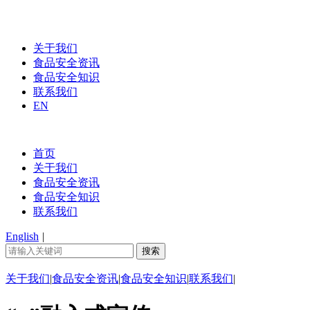
关于我们
食品安全资讯
食品安全知识
联系我们
EN
首页
关于我们
食品安全资讯
食品安全知识
联系我们
English
|
关于我们
|
食品安全资讯
|
食品安全知识
|
联系我们
|