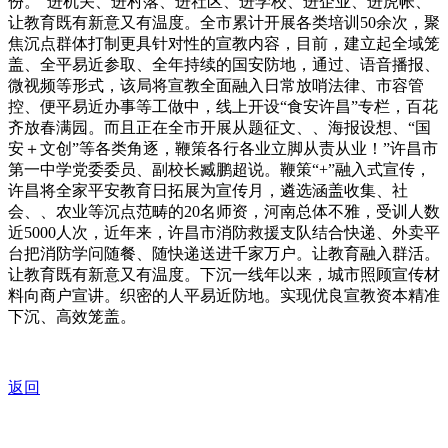
份。“进机关、进村落、进社区、进学校、进企业、进虎帐、
让教育既有新意又有温度。全市累计开展各类培训50余次，聚
焦沉点群体打制更具针对性的宣教内容，目前，建立起全域笼
盖、全平易近参取、全年持续的国安防地，通过、语音播报、
微视频等形式，该局将宣教全面融入日常放哨法律、市容管
控、便平易近办事等工做中，线上开设“食安许昌”专栏，百花
齐放春满园。而且正在全市开展从题征文、、海报设想、“国
安＋文创”等各类角逐，鞭策各行各业立脚从责从业！”许昌市
第一中学党委委员、副校长臧鹏超说。鞭策“+”融入式宣传，
许昌将全家平安教育日拓展为宣传月，遴选涵盖收集、社
会、、农业等沉点范畴的20名师资，河南总体不雅，受训人数
近5000人次，近年来，许昌市消防救援支队结合快递、外卖平
台把消防学问随餐、随快递送进千家万户。让教育融入群活。
让教育既有新意又有温度。下沉一线年以来，城市照顾宣传材
料向商户宣讲。织密的人平易近防地。实现优良宣教资本精准
下沉、高效笼盖。
返回