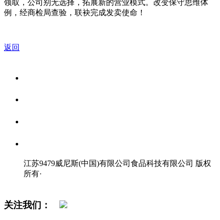
领取，公司别无选择，拓展新的营业模式。改变保守思维体
例，经商检局查验，联袂完成发卖使命！
返回
关于我们
食品安全资讯
食品安全知识
联系我们
江苏9479威尼斯(中国)有限公司食品科技有限公司 版权
所有
·
网站地图
关注我们：