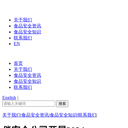
关于我们
食品安全资讯
食品安全知识
联系我们
EN
首页
关于我们
食品安全资讯
食品安全知识
联系我们
English
|
关于我们
|
食品安全资讯
|
食品安全知识
|
联系我们
|