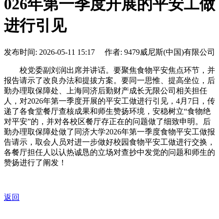
026年第一季度开展的平安工做
进行引见
发布时间: 2026-05-11 15:17 作者: 9479威尼斯(中国)有限公司
校党委副刘润出席并讲话。要聚焦食物平安焦点环节，并
报告请示了改良办法和提拔方案。要同一思惟、提高坐位，后
勤办理取保障处、上海同济后勤财产成长无限公司相关担任
人，对2026年第一季度开展的平安工做进行引见，4月7日，传
递了各食堂餐厅查核成果和师生赞扬环境，安稳树立“食物绝
对平安”的，并对各校区餐厅存正在的问题做了细致申明。后
勤办理取保障处做了同济大学2026年第一季度食物平安工做报
告请示，取会人员对进一步做好校园食物平安工做进行交换，
各餐厅担任人以认热诚恳的立场对查抄中发觉的问题和师生的
赞扬进行了阐发！
返回