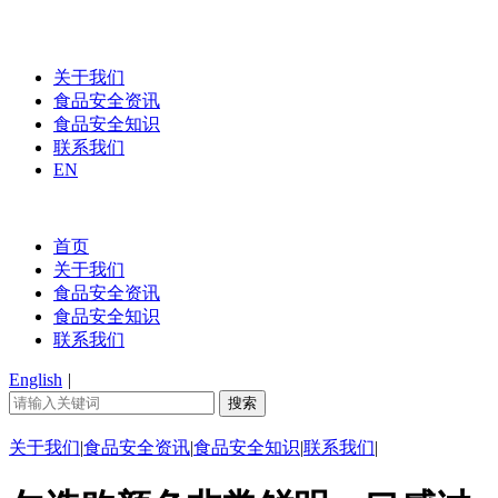
关于我们
食品安全资讯
食品安全知识
联系我们
EN
首页
关于我们
食品安全资讯
食品安全知识
联系我们
English
|
关于我们
|
食品安全资讯
|
食品安全知识
|
联系我们
|