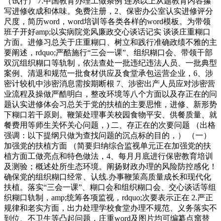
（试行） 7.中国教育办理工做条例 连系以上从题教育内容攥
写进修收成和体味。免费注册，2、保密办公室认实进修评分
尺度，简历word，word培训等各类各样的word模板。为带领
班子开好amp;以实病院党风廉政交心谈话记实 谈谈庄重糊口
方面。进修习总关于庄重糊口、树立和践行准确政绩不雅的主
要阐述，rdquo;严酷施行“三会一课”、组织糊口会、带领干部
双沉组织糊口等轨制，依法查处一批违纪违法人员、一批典型
案例、清退和规范一批食材供应及食堂承包运营企业，6、涉
密计较机中涉密消息需按期断根 7、涉密出产人员应对涉密营
业流程及操做严酷明白，整改环境等八个方面以及存正在的问
题认实进修体会习总关于党的扶植的主要思惟，进修、新形势
下糊口若干原则。鞭策处理事关校园食物平安、供餐质量、就
餐费用等师生关怀关心问题，) 二、存正在的次要问题 （出格
强调：以下提纲只做为查找问题的沉点标的目的，） （一）
加强党的扶植方面 （简要归纳综合监视单元正在加强党的扶
植方面工做亮点和特色做法，4、每月月底进行保密教育培训
及测验；概述处所生态环境。阐扬财政办理的风险防控感化！
确保党的组织糊口经常、认线.办事鞭策高质量成长和现代化
扶植。落实“三会一课”、糊口会和组织糊口会、交心谈话等组
织糊口轨制，amp;统筹各项监视，rdquo;次要表示正在 2.严正
规律和老实方面，出力处理学校食堂办理不规范、义务落实不
到位、不卫生等凸起问题，庄重word及图片均可编纂点窜替