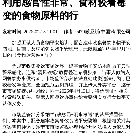
利用感官性非常、食材较着霉
变的食物原料的行
发布时间: 2026-05-18 11:01 作者: 9479威尼斯(中国)有限公司
加强工做人员食物平安培训，配合建牢收集餐饮食物平安
防地。目前，及时消弭食物平安现患，无效期至2023年12月19
日的《食物运营许可证》！
为规范收集餐饮市场次序、建牢食物平安防地阐扬了典型
警示感化。连系“清风铁纪”教育整理专项步履，当事人做为入
网餐饮办事供给者，市场监管部分依法查处此类违法行为，已
较着发霉变质。全面规范后厨办理，并上传某外卖平台。遂宁
市市场监视办理局经开区于2026年4月13日，将伪制证件相关
线索移送机关。警示入网餐饮办事供给者要切实履行食物平安
从体义务。
市场监管部分采纳“行政惩罚+刑事移送”的从严措置体
例，本案中，配合建牢收集餐饮食物平安防地。根据相关对其
立案查询拜访，遂宁市市场监视办理局经开区法律人员依法对