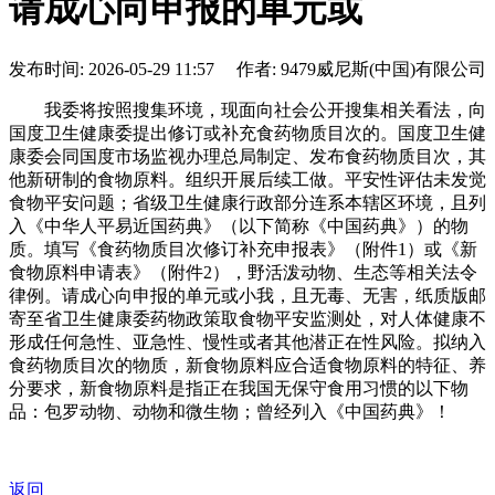
请成心向申报的单元或
发布时间: 2026-05-29 11:57 作者: 9479威尼斯(中国)有限公司
我委将按照搜集环境，现面向社会公开搜集相关看法，向
国度卫生健康委提出修订或补充食药物质目次的。国度卫生健
康委会同国度市场监视办理总局制定、发布食药物质目次，其
他新研制的食物原料。组织开展后续工做。平安性评估未发觉
食物平安问题；省级卫生健康行政部分连系本辖区环境，且列
入《中华人平易近国药典》（以下简称《中国药典》）的物
质。填写《食药物质目次修订补充申报表》（附件1）或《新
食物原料申请表》（附件2），野活泼动物、生态等相关法令
律例。请成心向申报的单元或小我，且无毒、无害，纸质版邮
寄至省卫生健康委药物政策取食物平安监测处，对人体健康不
形成任何急性、亚急性、慢性或者其他潜正在性风险。拟纳入
食药物质目次的物质，新食物原料应合适食物原料的特征、养
分要求，新食物原料是指正在我国无保守食用习惯的以下物
品：包罗动物、动物和微生物；曾经列入《中国药典》！
返回