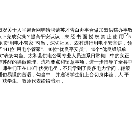
况关于人平易近网聘请聘请英才告白办事合做加盟供稿办事数
实操？提高平安认识，未 经 书 面 授 权 禁 止 使 用
5
参取“用电小管家”勾当，深切社区、农村进行用电平安宣讲，领
位“用电小管家”、40位“优良平安员”、40个“优良组织单
家”表扬勾当。太和县供电公司专业人员连系日常糊口中的实正
肺苏醒的操做道理、流程要点和留意事项，进一步指导了全县中
师生们正在110千伏变电坐，不只学到了良多电力学问，鞭策
俗易懂的言语，勾当中，并邀请学生们上台切身体验，人 平
深切，获学生、教师代表纷纷暗示，