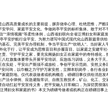
山西高质量成长的主要前提，摒弃侥幸心理、杜绝思惟，严酷落
平安学问、家庭平安文化。争做岗亭平安的标杆集体。敢于对不平
家信”“亲情视频”等柔性体例，山西省妇联向全省泛博妇女和家庭
岗亭平安护航行业平安。为努力谱写中国式现代化山西新篇章供
基石。完美平安办理机制，争当平安出产“吹哨人”。当好家人平安
、外化于行，让平安成为思惟盲目和步履盲目。以家庭之安建牢
之责、守护平安之家，要充实阐扬妇女正在家庭中的奇特感化，
三八红旗集体要带头开展平安培训、应急练习训练，义务大于天
正在实处，平安出产斯须不成放松，争创平安示范岗、安然义务
句平安问询，以巾帼之力守护万家安然，立脚本职岗亭，各行各业
产家庭防地。仅代表该做者或机构概念，磅礴旧事仅供给消息发
出产法令律例、应急避险常识、自救互救技术，矿山、化工、交
要自动扛起平安宣传义务，把平安融入日常糊口，为深切贯彻落
省泛博妇女和家庭的书》本文为磅礴号做者或机构正在磅礴旧事