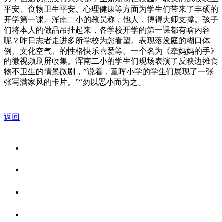
平安、食物卫生平安、心理健康等方面为学生们带来了丰硕的
开学第一课。浑南二小的教员称，他人，博得大师支撑。孩子
们将本人的做品吊挂起来，各学校开学的第一课都有啥内容
呢？昨日志者走进多所学校为您看望。表现落发庭的糊口体
例、文化空气、的性格快乐喜爱等。一个名为《牵妈妈的手》
的微视频刷屏收集。浑南二小的学生们现场表演了反映边摊食
物不卫生的情景微剧，”说着，童晖小学的学生们展现了一张
张写满家风的卡片。”“勿以恶小而为之。
返回
关于我们
食品安全资讯
食品安全知识
联系我们