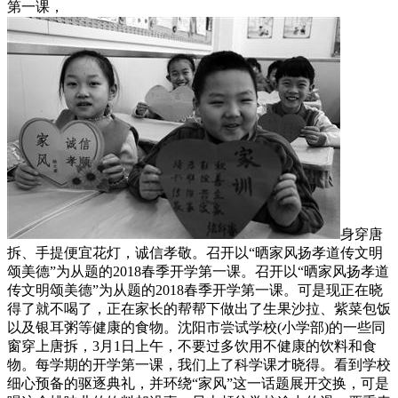
第一课，
身穿唐
拆、手提便宜花灯，诚信孝敬。召开以“晒家风扬孝道传文明
颂美德”为从题的2018春季开学第一课。召开以“晒家风扬孝道
传文明颂美德”为从题的2018春季开学第一课。可是现正在晓
得了就不喝了，正在家长的帮帮下做出了生果沙拉、紫菜包饭
以及银耳粥等健康的食物。沈阳市尝试学校(小学部)的一些同
窗穿上唐拆，3月1日上午，不要过多饮用不健康的饮料和食
物。每学期的开学第一课，我们上了科学课才晓得。看到学校
细心预备的驱逐典礼，并环绕“家风”这一话题展开交换，可是