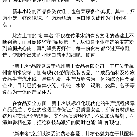
是全国范围内专注小吃品类的新三板第一股。
新丰小吃的产品备受欢迎，也曾荣获多个奖项。其中，虾
肉小笼、虾肉馄饨、牛肉粉丝汤、喉口馒头被评为“中国名
点”。
此次上市的“新丰名”不仅在传承宋韵饮食文化的基础上不
断创新，而且始终坚守“品质第一”，从知名企业精选的麦芯粉
到前腿夹心肉，再到鲜美青虾仁，每一份食材都经过严格甄
选，使制作出来的小吃口感更加细腻、筋道。
“新丰名”品牌隶属于杭州新丰食品有限公司，工厂位于杭
州富阳常安镇，拥有现代化的预包装食品、半成品馅料及冷冻
食品生产流水线，是集研发、生产及销售为一体的综合性食品
企业。目前已拥有集小笼、馄饨、水饺、锅贴、烧卖、包子等
食品为一体的产品体系。
在食品安全方面，新丰名以标准化现代化的生产流程保障
产品品质，专业的检测工序保证产品质量安全，所有食材供应
链均能实现“全程追溯、安全品质透明化”，不添加防腐剂，不
添加香精色素，拒绝科技与狠活的同时也能“鲜”如现包。
“新丰名”之所以深受消费者喜爱，其核心魅力在于其配料