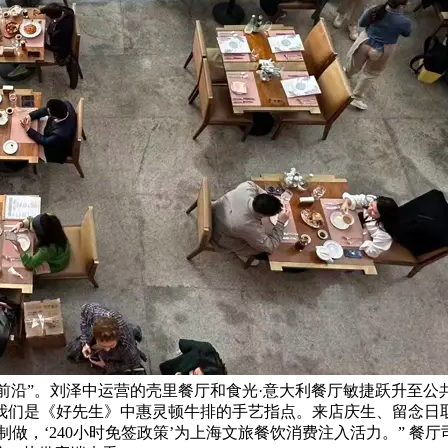
前沿”。刘泽中运营的壳里餐厅和食光·意大利餐厅敏捷跃升至公共
我们是《好先生》中惠灵顿牛排的手艺指点。来店庆生、留念日
做，‘240小时免签政策’为上海文旅餐饮消费注入活力。” 餐厅