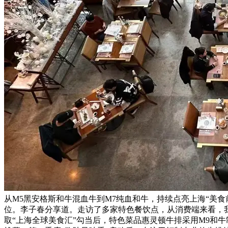
从M5黑安格斯和牛混血牛到M7纯血和牛，持续点亮上海“美食
位。李子春分享道。走访了多家特色餐饮点，从消费端来看，
取“上海全球美食汇”勾当后，特色菜品惠灵顿牛排采用M9和牛制