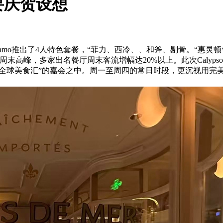
要庆贺设想
o推出了4人特色套餐，“菲力、西冷、、和斧、剔骨。“惠灵顿牛排
高峰，多家出名餐厅周末客流增幅达20%以上。此次Calypso
到“上海全球美食汇”的嘉会之中。周一至周四的常日时段，更沉视用
。