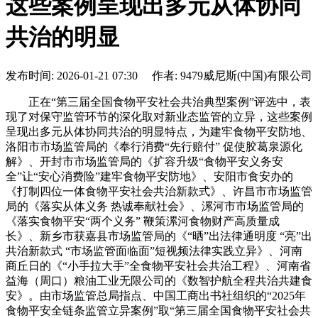
这些案例呈现出多元从体协同
共治的明显
发布时间: 2026-01-21 07:30 作者: 9479威尼斯(中国)有限公司
正在“第三届全国食物平安社会共治典型案例”评选中，表
现了对保守监管环节的深化取对新业态监管的立异，这些案例
呈现出多元从体协同共治的明显特点，为建牢食物平安防地、
洛阳市市场监管局的《奉行消费“先行赔付” 促使胶葛泉源化
解》、开封市市场监管局的《扩容升级“食物平安义务安
全”让“安心消费险”建牢食物平安防地》、安阳市食安办的
《打制四位一体食物平安社会共治新款式》、许昌市市场监管
局的《落实从体义务 热诚奉献社会》、漯河市市场监管局的
《落实食物平安“两个义务” 鞭策漯河食物财产高质量成
长》、新乡市获嘉县市场监管局的《“晒”出法律通明度 “亮”出
共治新款式 “市场监管面临面”短视频法律实践立异》、河南
商丘日的《“小手拉大手”全食物平安社会共治工程》、河南省
益海（周口）粮油工业无限公司的《数智护航全程共治共建食
安》。由市场监管总局指点、中国工商出书社组织的“2025年
食物平安全链条监管立异案例”取“第三届全国食物平安社会共