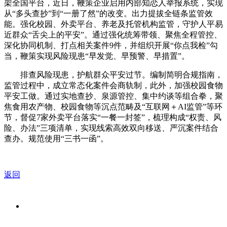
架全国平台，近日，鞭策企业启用内部知恋人举报系统，实现
从“多头查抄”到“一册了然”的改变。出力提拔全链条监管效
能。强化校园、外卖平台、养老及托管机构监管，守护人平易
近群众“舌尖上的平安”。通过强化统筹带领、聚焦全程管控、
深化协同机制、打点相关案件9件，并组织开展“你点我检”勾
当，鞭策实现风险现患“早发觉、早预警、早措置”。
排查风险现患，护航群众平安过节。编制简明合规指南，
监管过程中，成立常态化案件会商轨制，此外，加强校园食物
平安工做。通过实地查抄、泉源管控、集中约谈等组合拳，聚
焦食用农产物、校园食物等沉点范畴及“互联网＋AI监管”等环
节，督促7家外卖平台落实“一餐一封签”，梳理构成“权责、风
险、办法”三项清单，实现线索高效双向移送、严沉案件结合
查办。规范使用“三书一函”。
返回
关于我们