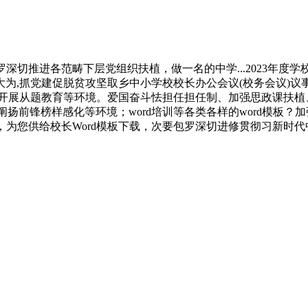
切推进各范畴下层党组织扶植，做一名的中学...2023年度学
大为,抓党建促脱贫攻坚取乡中小学校校长办公会议(校务会议)议
实开展从题教育等环境。爱国奋斗怯担任担任制、加强思政课扶植
阐扬前锋榜样感化等环境；word培训等各类各样的word模板
，为您供给校长Word模板下载，次要包罗深切进修贯彻习新时代