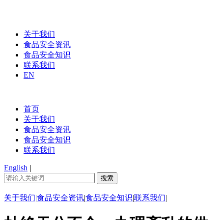
关于我们
食品安全资讯
食品安全知识
联系我们
EN
首页
关于我们
食品安全资讯
食品安全知识
联系我们
English
|
关于我们
|
食品安全资讯
|
食品安全知识
|
联系我们
|