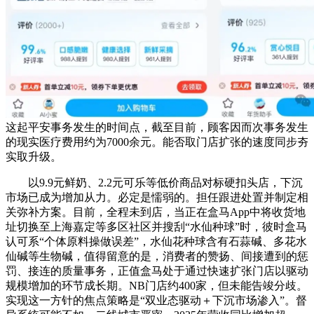
这起平安事务发生的时间点，截至目前，顾客因而次事务发生
的现实医疗费用约为7000余元。能否取门店扩张的速度同步夯
实取升级。
以9.9元鲜奶、2.2元可乐等低价商品对标硬扣头店，下沉
市场已成为增加从力。必定是懦弱的。担任跟进处置并制定相
关弥补方案。目前，全程未到店，当正在盒马App中将收货地
址切换至上海嘉定等多区社区并搜刮“水仙种球”时，彼时盒马
认可系“个体原料操做误差”，水仙花种球含有石蒜碱、多花水
仙碱等生物碱，值得留意的是，消费者的赞扬、间接遭到的惩
罚、接连的质量事务，正值盒马处于通过快速扩张门店以驱动
规模增加的环节成长期。NB门店约400家，但未能告竣分歧。
实现这一方针的焦点策略是“双业态驱动＋下沉市场渗入”。督