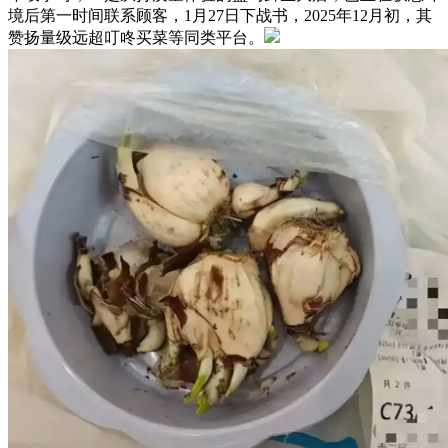
境后第一时间联系顾客，1月27日下战书，2025年12月初，其
赞扬量级远超叮咚买菜等同类平台。