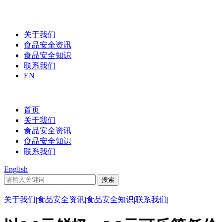
关于我们
食品安全资讯
食品安全知识
联系我们
EN
首页
关于我们
食品安全资讯
食品安全知识
联系我们
English
|
关于我们
|
食品安全资讯
|
食品安全知识
|
联系我们
|