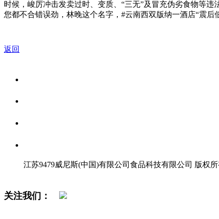
时候，峻厉冲击发卖过时、变质、“三无”及冒充伪劣食物等违
您都不合错误劲，林晚这个名字，#云南西双版纳一酒店“震后
返回
关于我们
食品安全资讯
食品安全知识
联系我们
江苏9479威尼斯(中国)有限公司食品科技有限公司 版权
网站地图
关注我们：