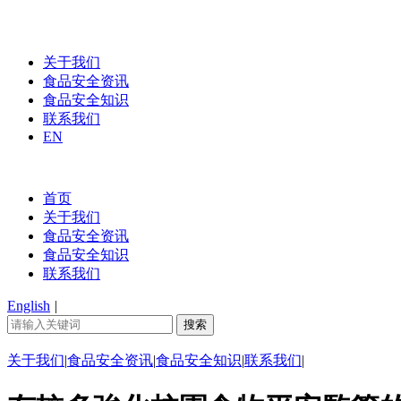
关于我们
食品安全资讯
食品安全知识
联系我们
EN
首页
关于我们
食品安全资讯
食品安全知识
联系我们
English
|
关于我们
|
食品安全资讯
|
食品安全知识
|
联系我们
|