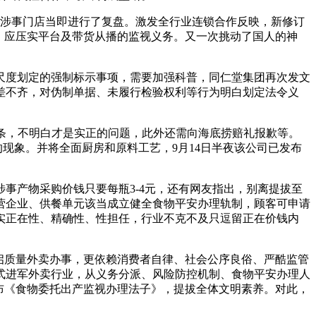
。涉事门店当即进行了复盘。激发全行业连锁合作反映，新修订
，应压实平台及带货从播的监视义务。又一次挑动了国人的神
度划定的强制标示事项，需要加强科普，同仁堂集团再次发文
差不齐，对伪制单据、未履行检验权利等行为明白划定法令义
鱼条，不明白才是实正的问题，此外还需向海底捞赔礼报歉等。
现象。并将全面厨房和原料工艺，9月14日半夜该公司已发布
产物采购价钱只要每瓶3-4元，还有网友指出，别离提拔至
包运营企业、供餐单元该当成立健全食物平安办理轨制，顾客可申请
实正在性、精确性、性担任，行业不克不及只逗留正在价钱内
启质量外卖办事，更依赖消费者自律、社会公序良俗、严酷监管
式进军外卖行业，从义务分派、风险防控机制、食物平安办理人
局发布《食物委托出产监视办理法子》，提拔全体文明素养。对此，