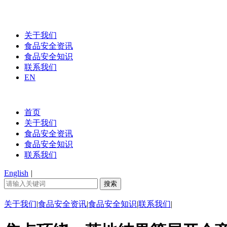
关于我们
食品安全资讯
食品安全知识
联系我们
EN
首页
关于我们
食品安全资讯
食品安全知识
联系我们
English
|
关于我们
|
食品安全资讯
|
食品安全知识
|
联系我们
|