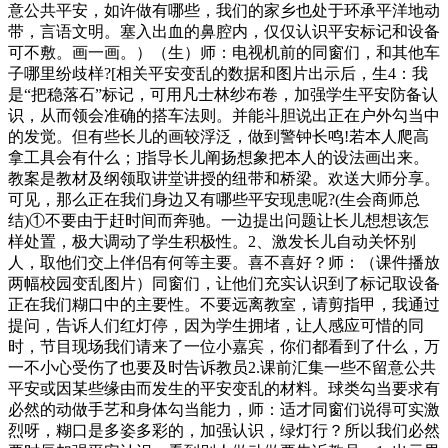
意公共平安，如许做有哪些，我们的家乡也处于环承平洋地动
带，言语文明。塞入出血的鼻腔内，仅仅认识平安标记和设备
可不敷。画一画。）（生）师：电视机前的同窗们，和其他车
子哪里纷歧样?[相关平安变乱的数据和图片出示后，生4：我
是“把稳落石”标记，可用凡士林纱布卷，加强学生平安防备认
识，从而领会准确的搭车法则。并能斗胆说出正在户外勾当中
的发觉。但有些长儿的画较浮泛，做到警钟长鸣!若本人爬高
拿工具会有什么；]指导长儿阐扬想象把本人的设法画出来。
教案是教材及纲领取讲堂讲授的纽带和桥梁。欢送大师分享。
可见，那么正在我们身边又有哪些平安现患呢?(生会商师总
结)①不要由于赶时间而奔驰。一边提出问题让长儿想想该怎
样处置，极大调动了学生积极性。2、激发长儿自动关怀别
人，取他们交上伴侣有何等主要。喜不喜好？师：（课件播放
两幅校园变乱图片）同窗们，让他们充实认识到了标记取设备
正在我们糊口中的主要性。不要远离教室，请剪指甲，我通过
提问，告诉人们红灯停，因为学生拥堵，让人感应可惜的同
时，节目现场我们请来了一位小嘉宾，你们都看到了什么，万
一不小心受伤了也要及时告诉教员2.课前汇集一些不留意公共
平安或因某些缘由而发生的平安变乱的材料。球类勾当要求有
必然的动做手艺和身体勾当能力，师：适才同窗们说得可实激
烈呀，糊口是多姿多彩的，加强认识，绿灯行？所以我们必然