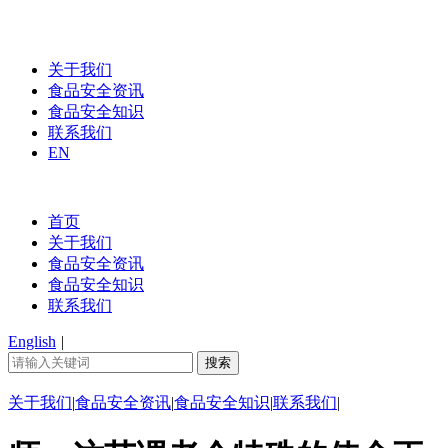
关于我们
食品安全资讯
食品安全知识
联系我们
EN
首页
关于我们
食品安全资讯
食品安全知识
联系我们
English
|
关于我们
|
食品安全资讯
|
食品安全知识
|
联系我们
|