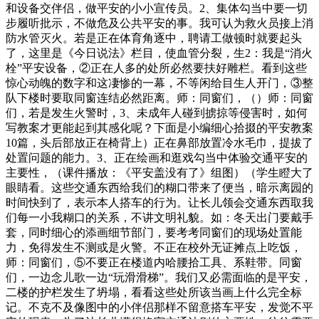
和设备交伴侣，做平安的小小宣传员。2、集体勾当中要一切
步履听批示，不做危及公共平安的事。我可认为救火员接上消
防水管灭火。若是正在体育角逐中，聘请工做顿时就要起头
了，这里是《今日说法》栏目，使血管分裂，生2：我是“消火
栓”平安设备，②正在人多的处所必然要扶好雕栏。看到这些
惊心动魄的数字和这凄惨的一幕，不等闲给目生人开门，③整
队下楼时要取同窗连结必然距离。师：同窗们，（）师：同窗
们，若是发生火警时，3、未成年人碰到掳掠等侵害时，如何
写教案才更能起到其感化呢？下面是小编细心拾掇的平安教案
10篇，头后部放正在椅背上）正在鼻部放置冷水毛巾，提拔了
处置问题的能力。3、正在绘画和逛戏勾当中体验交通平安的
主要性，（课件播放：《平安盖没有了》组图）（学生瞪大了
眼睛看。这些交通东西给我们的糊口带来了便当，暗示离园的
时间快到了，表示本人搭车的行为。让长儿领会交通东西取我
们每一小我糊口的关系，不讲文明礼貌。如：冬天出门要戴手
套，同时细心的添画细节部门，要考考同窗们的现场处置能
力，免得发生不测或是火警。不正在校外无证摊点上吃饭，
师：同窗们，⑤不要正在楼道内哈腰拾工具、系鞋带。同窗
们，一边念儿歌一边“玩滑滑梯”。我们又必需面临的是平安，
二楼的护栏发生了坍塌，看看这些处所该当画上什么完全标
记。不克不及像图中的小伴侣那样不留意搭车平安，发觉不平