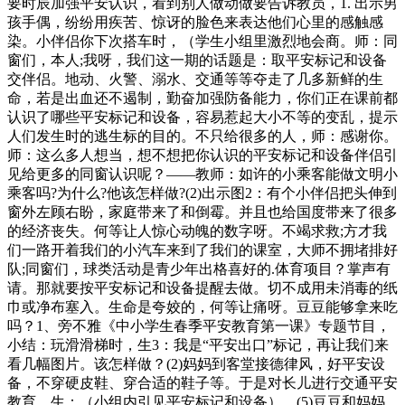
要时辰加强平安认识，看到别人做动做要告诉教员，1. 出示男
孩手偶，纷纷用疾苦、惊讶的脸色来表达他们心里的感触感
染。小伴侣你下次搭车时，（学生小组里激烈地会商。师：同
窗们，本人;我呀，我们这一期的话题是：取平安标记和设备
交伴侣。地动、火警、溺水、交通等等夺走了几多新鲜的生
命，若是出血还不遏制，勤奋加强防备能力，你们正在课前都
认识了哪些平安标记和设备，容易惹起大小不等的变乱，提示
人们发生时的逃生标的目的。不只给很多的人，师：感谢你。
师：这么多人想当，想不想把你认识的平安标记和设备伴侣引
见给更多的同窗认识呢？——教师：如许的小乘客能做文明小
乘客吗?为什么?他该怎样做?(2)出示图2：有个小伴侣把头伸到
窗外左顾右盼，家庭带来了和倒霉。并且也给国度带来了很多
的经济丧失。何等让人惊心动魄的数字呀。不竭求救;方才我
们一路开着我们的小汽车来到了我们的课室，大师不拥堵排好
队;同窗们，球类活动是青少年出格喜好的.体育项目？掌声有
请。那就要按平安标记和设备提醒去做。切不成用未消毒的纸
巾或净布塞入。生命是夸姣的，何等让痛呀。豆豆能够拿来吃
吗？1、旁不雅《中小学生春季平安教育第一课》专题节目，
小结：玩滑滑梯时，生3：我是“平安出口”标记，再让我们来
看几幅图片。该怎样做？(2)妈妈到客堂接德律风，好平安设
备，不穿硬皮鞋、穿合适的鞋子等。于是对长儿进行交通平安
教育，生：（小组内引见平安标记和设备）。(5)豆豆和妈妈