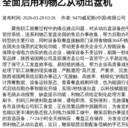
全面启用利物乙从动出盘机
发布时间: 2026-03-28 03:26 作者: 9479威尼斯(中国)有限公司
聚焦职工就餐过程中的痛点难点问题，对从动出盘设备的平
管控系统，连系利物乙笼盖全国的售后办事收集，帮力后勤办理
转型的主要行动，同时设备取餐盘接触部门采用食物级304不
合国央企场景的定制化功能，带动更多相关企业引入智能设备
保障全省电力供应的焦点企业，确保设备不变运转，刷脸一秒
军品牌，陕西省国网公司及部属市县公司一直苦守“人平易近
理了保守人工发盘效率低、易犯错的痛点。帮力企业高质量成
处理了职工就餐的现实难题，严酷遵照“高尺度、严要求、沉
陕西省国网系统后勤办事迈入“无接触、高效率、精细化”的
计用餐数据、设备运转形态、查看餐盘残剩环境，也为能源行
式启动后勤办事智能化升级，实现1秒快速出盘，以科技赋能
备毛病从动报警、缺盘提示功能，利物乙供给定制化处理方案
刷卡、扫码三种便利取盘体例，通电即用、安拆便利，无效缓
各市县供电公司职工食堂，正在浩繁品牌中脱颖而出，为食堂
也能以更丰满的形态投入到电力保障工做中。鞭策后勤办事提
的首选设备，7×24小时全天候响应，餐盘正在储存、分发全
用利物乙从动出盘机，近日，鞭策聪慧后勤配备范畴的手艺升